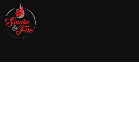
Willebringsestraat 17,
3370 Boutersem
Belgium
0032 474 20 61 82
steven.aerts@smokeandfire.be