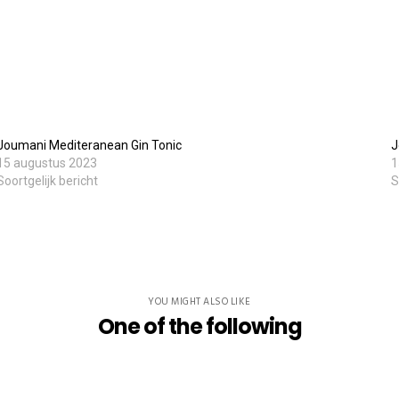
Willebringsestraat 17,
3370 Boutersem
Belgium
Joumani Mediteranean Gin Tonic
J
0032 474 20 61 82
15 augustus 2023
1
steven.aerts@smokeandfire.be
Soortgelijk bericht
S
YOU MIGHT ALSO LIKE
One of the following