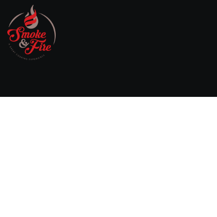
Willebringsestraat 17,
3370 Boutersem
Belgium
0032 474 20 61 82
steven.aerts@smokeandfire.be