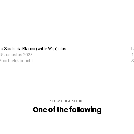
Willebringsestraat 17,
3370 Boutersem
Belgium
La Sastrería Blanco (witte Wijn) glas
L
0032 474 20 61 82
15 augustus 2023
1
steven.aerts@smokeandfire.be
Soortgelijk bericht
S
YOU MIGHT ALSO LIKE
One of the following