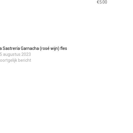
€5.00
a Sastrería Garnacha (rosé wijn) fles
5 augustus 2023
oortgelijk bericht