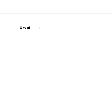
Orval
tion!"