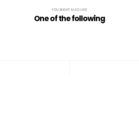
YOU MIGHT ALSO LIKE
One of the following
arks of Creativity and taste, Fueled by © Smoke and Fire 2016. Ignite Your Inspira
ken