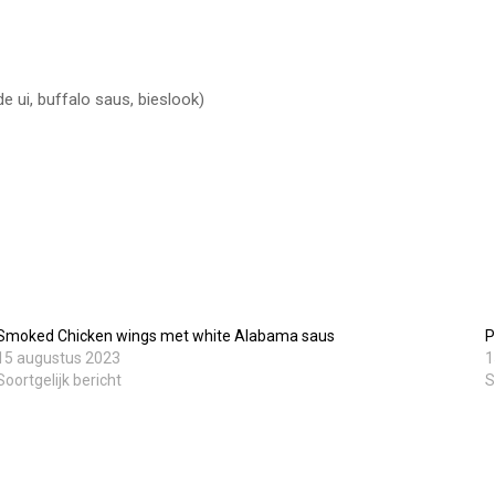
 ui, buffalo saus, bieslook)
Willebringsestraat 17,
3370 Boutersem
Belgium
0032 474 20 61 82
steven.aerts@smokeandfire.be
Smoked Chicken wings met white Alabama saus
P
15 augustus 2023
1
Soortgelijk bericht
S