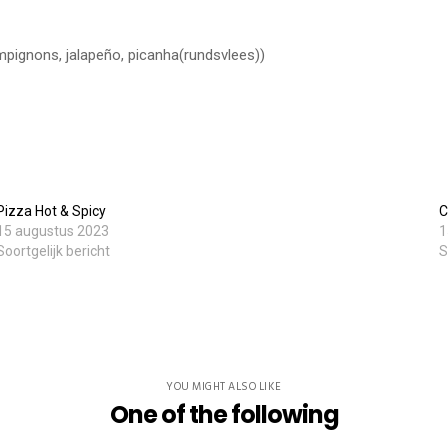
mpignons, jalapeño, picanha(rundsvlees))
Willebringsestraat 17,
3370 Boutersem
Belgium
0032 474 20 61 82
Pizza Hot & Spicy
C
steven.aerts@smokeandfire.be
15 augustus 2023
1
Soortgelijk bericht
S
YOU MIGHT ALSO LIKE
One of the following