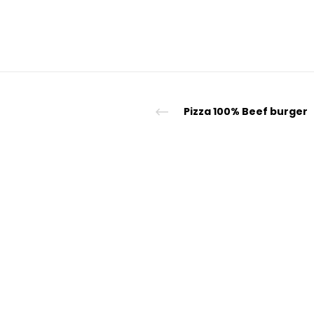
© "Sp
Pizza 100% Beef burger