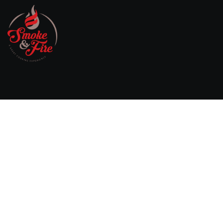
Willebringsestraat 17,
3370 Boutersem
Belgium
0032 474 20 61 82
steven.aerts@smokeandfire.be