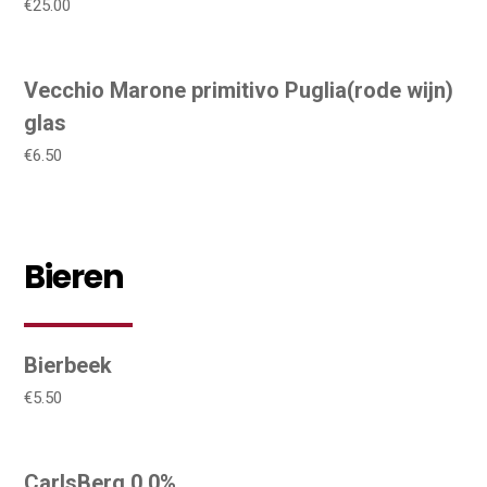
€25.00
Vecchio Marone primitivo Puglia(rode wijn)
glas
€6.50
Bieren
Bierbeek
€5.50
CarlsBerg 0,0%