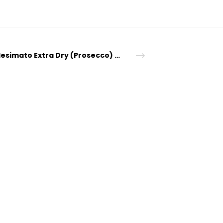
D’O Millesimato Extra Dry (Prosecco) Glas
tion!"