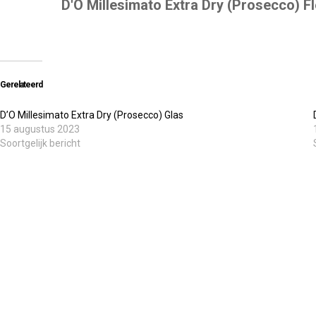
D'O Millesimato Extra Dry (Prosecco) F
Gerelateerd
D’O Millesimato Extra Dry (Prosecco) Glas
15 augustus 2023
Soortgelijk bericht