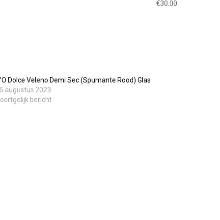
€30.00
’O Dolce Veleno Demi Sec (Spumante Rood) Glas
5 augustus 2023
oortgelijk bericht