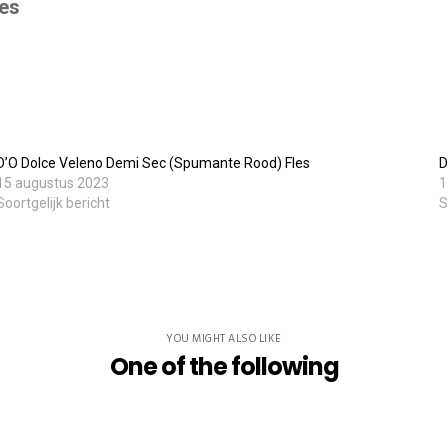
les
Willebringsestraat 17,
3370 Boutersem
Belgium
D’O Dolce Veleno Demi Sec (Spumante Rood) Fles
D
0032 474 20 61 82
15 augustus 2023
1
steven.aerts@smokeandfire.be
Soortgelijk bericht
S
YOU MIGHT ALSO LIKE
One of the following